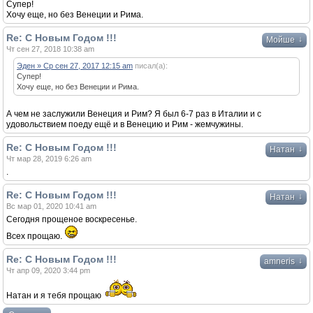
Супер!
Хочу еще, но без Венеции и Рима.
Re: С Новым Годом !!!
↓
Мойше
Чт сен 27, 2018 10:38 am
Эден » Ср сен 27, 2017 12:15 am
писал(а):
Супер!
Хочу еще, но без Венеции и Рима.
А чем не заслужили Венеция и Рим? Я был 6-7 раз в Италии и с
удовольствием поеду ещё и в Венецию и Рим - жемчужины.
Re: С Новым Годом !!!
↓
Натан
Чт мар 28, 2019 6:26 am
.
Re: С Новым Годом !!!
↓
Натан
Вс мар 01, 2020 10:41 am
Сегодня прощеное воскресенье.
Всех прощаю.
Re: С Новым Годом !!!
↓
amneris
Чт апр 09, 2020 3:44 pm
Натан и я тебя прощаю