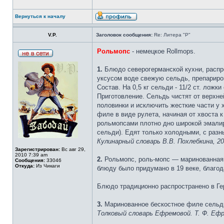
Вернуться к началу
V.P.
Заголовок сообщения:
Re: Литера "Р"
Рольмопс
- немецкое Rollmops.
1.
Блюдо северогерманской кухни, распро
уксусом воде свежую сельдь, препарир
Состав. На 0,5 кг сельди - 11/2 ст. ложк
Приготовление. Сельдь чистят от верхне
половинки и исключить жесткие части у 
филе в виде рулета, начиная от хвоста 
рольмопсами плотно дно широкой эмалир
сельди). Едят только холодными, с раз
Кулинарный словарь В.В. Похлебкина, 2
Зарегистрирован:
Вс авг 29,
2010 7:39 am
2.
Рольмопс, роль-мопс — маринованная 
Сообщения:
33046
Откуда:
Из Чикаги
блюду было придумано в 19 веке, благод
Блюдо традиционно распространено в Гер
3.
Маринованное бескостное филе сельди,
Толковый словарь Ефремовой. Т. Ф. Ефр