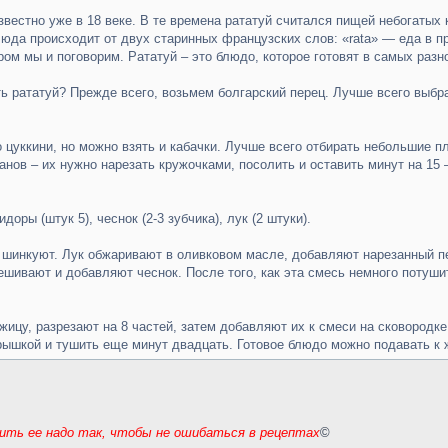
звестно уже в 18 веке. В те времена рататуй считался пищей небогатых к
да происходит от двух старинных французских слов: «rata» — еда в про
ром мы и поговорим. Рататуй – это блюдо, которое готовят в самых раз
ать рататуй? Прежде всего, возьмем болгарский перец. Лучше всего выб
 цуккини, но можно взять и кабачки. Лучше всего отбирать небольшие пл
анов – их нужно нарезать кружочками, посолить и оставить минут на 15
ры (штук 5), чеснок (2-3 зубчика), лук (2 штуки).
 шинкуют. Лук обжаривают в оливковом масле, добавляют нарезанный пе
шивают и добавляют чеснок. После того, как эта смесь немного потуши
цу, разрезают на 8 частей, затем добавляют их к смеси на сковородке 
рышкой и тушить еще минут двадцать. Готовое блюдо можно подавать к 
жить ее надо так, чтобы не ошибаться в рецептах
©