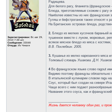
Радищева.
Для белого рагу, бланкета (французское -
Блюда, приготовляемые схожим с рагу о
Наиболее известны из них французская з
Гуляш и бефстроганов также относят к ра
На Британских островах блюда, родствен
2.
Блюдо из мелких кусочков бараньей или
Зарегистрирован:
Вс авг 29,
тушенное вместе с луком, морковью, реп
2010 7:39 am
всякое мясное блюдо из мяса с костями,
Сообщения:
33046
Откуда:
Из Чикаги
В.В. Похлебкин. 2005.
3.
Кушанье из мелко нарезанного мяса ил
Толковый словарь Ушакова. Д.Н. Ушаков
4
Во французском языке слово ragout имее
Видимо поэтому французы обязательно го
В итальянской кулинарии словом ragu на
Соус, который был создан на севере Итали
Чаще всего с ним подают разнообразные
Название этого соуса, как и французский
_________________
Жизнь дается человеку один раз, и про