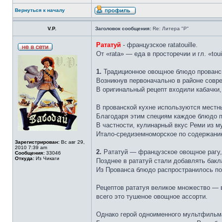
Вернуться к началу
V.P.
Заголовок сообщения:
Re: Литера "Р"
Рататуй
- французское ratatouille.
От «rata» — еда в просторечии и гл. «tou
1.
Традиционное овощное блюдо прованско
Возникнув первоначально в районе совре
В оригинальный рецепт входили кабачки,
В прованской кухне используются местны
Благодаря этим специям каждое блюдо п
В частности, кулинарный вкус Реми из м
Итало-средиземноморское по содержани
Зарегистрирован:
Вс авг 29,
2010 7:39 am
2.
Рататуй — французское овощное рагу, 
Сообщения:
33046
Откуда:
Из Чикаги
Позднее в рататуй стали добавлять бак
Из Прованса блюдо распространилось по 
Рецептов рататуя великое множество — 
всего это тушеное овощное ассорти.
Однако герой одноименного мультфильма