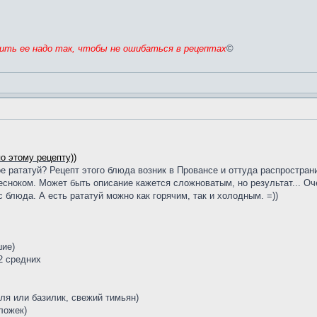
жить ее надо так, чтобы не ошибаться в рецептах
©
о этому рецепту))
ое рататуй? Рецепт этого блюда возник в Провансе и оттуда распростра
сноком. Может быть описание кажется сложноватым, но результат... Оче
 блюда. А есть рататуй можно как горячим, так и холодным. =))
шие)
 2 средних
еля или базилик, свежий тимьян)
ложек)