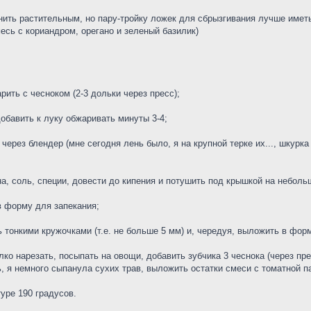
нить растительным, но пару-тройку ложек для сбрызгивания лучше имет
месь с кориандром, орегано и зеленый базилик)
рить с чесноком (2-3 дольки через пресс);
добавить к луку обжаривать минуты 3-4;
 через блендер (мне сегодня лень было, я на крупной терке их..., шкурка
на, соль, специи, довести до кипения и потушить под крышкой на неболь
в форму для запекания;
 тонкими кружочками (т.е. не больше 5 мм) и, чередуя, выложить в форм
елко нарезать, посыпать на овощи, добавить зубчика 3 чеснока (через п
ь, я немного сыпанула сухих трав, выложить остатки смеси с томатной п
туре 190 градусов.