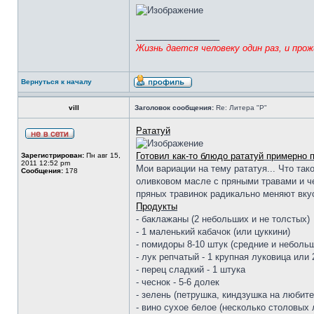
_________________
Жизнь дается человеку один раз, и про
Вернуться к началу
vill
Заголовок сообщения:
Re: Литера "Р"
Рататуй
Готовил как-то
блюдо рататуй
примерно п
Зарегистрирован:
Пн авг 15,
2011 12:52 pm
Мои вариации на тему рататуя... Что так
Сообщения:
178
оливковом масле с пряными травами и че
пряных травинок радикально меняют вкус
Продукты
- баклажаны (2 небольших и не толстых)
- 1 маленький кабачок (или цуккини)
- помидоры 8-10 штук (средние и неболь
- лук репчатый - 1 крупная луковица или
- перец сладкий - 1 штука
- чеснок - 5-6 долек
- зелень (петрушка, киндзушка на любит
- вино сухое белое (несколько столовых 