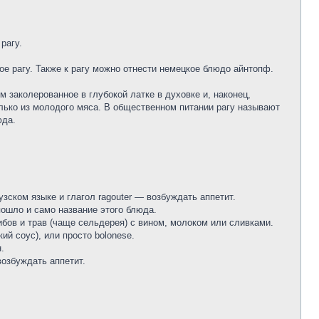
рагу.
е рагу. Также к рагу можно отнести немецкое блюдо айнтопф.
 заколерованное в глубокой латке в духовке и, наконец,
олько из молодого мяса. В общественном питании рагу называют
юда.
зском языке и глагол ragouter — возбуждать аппетит.
пошло и само название этого блюда.
ибов и трав (чаще сельдерея) с вином, молоком или сливками.
ий соус), или просто bolonese.
.
возбуждать аппетит.