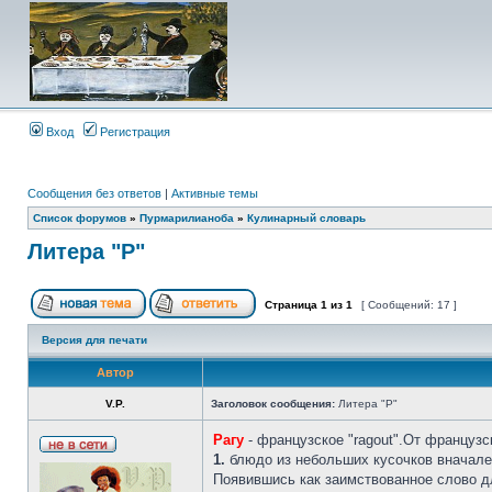
Вход
Регистрация
Сообщения без ответов
|
Активные темы
Список форумов
»
Пурмарилианоба
»
Кулинарный словарь
Литера "Р"
Страница
1
из
1
[ Сообщений: 17 ]
Версия для печати
Автор
V.P.
Заголовок сообщения:
Литера "Р"
Рагу
- французское "ragout".От французс
1.
блюдо из небольших кусочков вначале о
Появившись как заимствованное слово дл