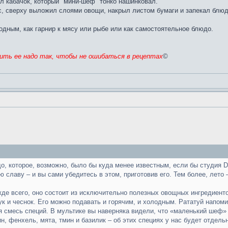
л кабачок, который "мини-шеф" тонко нашинковал.
с, сверху выложил слоями овощи, накрыл листом бумаги и запекал блюд
одным, как гарнир к мясу или рыбе или как самостоятельное блюдо.
жить ее надо так, чтобы не ошибаться в рецептах
©
о, которое, возможно, было бы куда менее известным, если бы студия D
 славу – и вы сами убедитесь в этом, приготовив его. Тем более, лето –
де всего, оно состоит из исключительно полезных овощных ингредиентов
ук и чеснок. Его можно подавать и горячим, и холодным. Рататуй напоми
я смесь специй. В мультике вы наверняка видели, что «маленький шеф»
, фенхель, мята, тмин и базилик – об этих специях у нас будет отдель