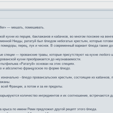
iller» — мешать, помешивать.
й кухни из перцев, баклажанов и кабачков, во многом похожее на венге
менной Ниццы, рататуй был блюдом небогатых крестьян, которые готови
 помидоры, перец, лук и чеснок. В современный вариант блюда также д
е специи — прованские травы, которые присутствуют на кухне любого ш
рованской кухни преображается до неузнаваемости.
ультфильма «Рататуй» основан на этих специях.
ю и абсолютно французское по форме блюдо.
изначально - блюдо провансальских крестьян, состоящее из кабачков, п
лажаны.
всей Франции, а потом и за ее пределы.
варьируются количество ингредиентов и их соотношение, встречаются д
 крыса по имени Реми предложил другой рецепт этого блюда.