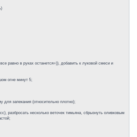
ь)
 все равно в руках останется=)), добавить к луковой смеси и
шом огне минут 5;
у для запекания (относительно плотно);
ресс), разбросать несколько веточек тимьяна, сбрызнуть оливковым
астой;