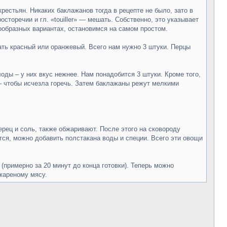
рестьян. Никаких баклажанов тогда в рецепте не было, зато в
сторечии и гл. «touiller» — мешать. Собственно, это указывает
нообразных вариантах, остановимся на самом простом.
рать красный или оранжевый. Всего нам нужно 3 штуки. Перцы
оды – у них вкус нежнее. Нам понадобится 3 штуки. Кроме того,
 – чтобы исчезла горечь. Затем баклажаны режут мелкими
рец и соль, также обжаривают. После этого на сковороду
тся, можно добавить полстакана воды и специи. Всего эти овощи
(примерно за 20 минут до конца готовки). Теперь можно
жареному мясу.