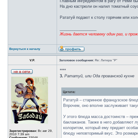
Главным ингредиентом в рагу от Реми бы
На дно кастрюли он налил томатный соу
Рататуй подают к столу горячим или хол
_________________
Жизнь дается человеку один раз, и про
Вернуться к началу
V.P.
Заголовок сообщения:
Re: Литера "Р"
****
3.
Рататуй, или Ода прованской кухне
Цитата:
Рататуй – старинное французское блюд
Впрочем, оно вполне заслуживает такую
У этого блюда масса достоинств – преж
баклажанов. Также в него добавляют л
колоритом, который ему придает особа
Зарегистрирован:
Вс авг 29,
блюду неповторимый вкус. Это розмарин
2010 7:39 am
Сообщения:
33046