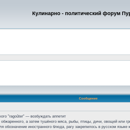
Кулинарно - политический форум П
Сообщение
кого "ragoûter" — возбуждать аппетит
бжаренного, а затем тушёного мяса, рыбы, птицы, дичи, овощей или гри
я обозначение иностранного блюда, рагу закрепилось в русском языке 