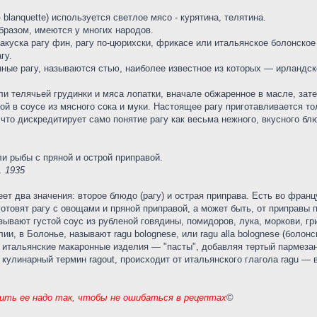
 blanquette) используется светлое мясо - курятина, телятина.
бразом, имеются у многих народов.
акуска рагу фин, рагу по-цюрихски, фрикасе или итальянское болонское 
гу.
ные рагу, называются стью, наиболее известное из которых — ирландско
 телячьей грудинки и мяса лопатки, вначале обжаренное в масле, затем
ой в соусе из мясного сока и муки. Настоящее рагу приготавливается т
 что дискредитирует само понятие рагу как весьма нежного, вкусного бл
и рыбы с пряной и острой приправой.
. 1935
т два значения: второе блюдо (рагу) и острая приправа. Есть во францу
товят рагу с овощами и пряной приправой, а может быть, от приправы 
зывают густой соус из рубленой говядины, помидоров, лука, моркови, гр
и, в Болонье, называют ragu bolognese, или ragu alla bolognese (болонск
 итальянские макаронные изделия — "пасты", добавляя тертый пармезан
 кулинарный термин ragout, происходит от итальянского глагола ragu — 
жить ее надо так, чтобы не ошибаться в рецептах
©