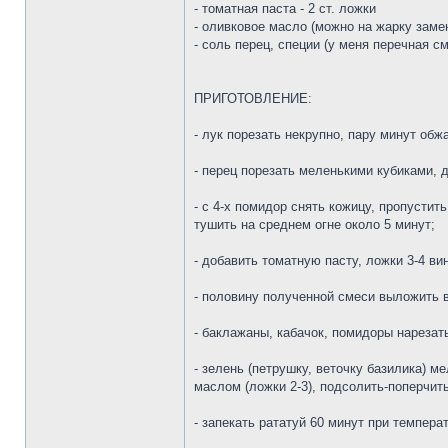
- томатная паста - 2 ст. ложки
- оливковое масло (можно на жарку заме
- соль перец, специи (у меня перечная с
ПРИГОТОВЛЕНИЕ:
- лук порезать некрупно, пару минут обжа
- перец порезать меленькими кубиками, 
- с 4-х помидор снять кожицу, пропустить
тушить на среднем огне около 5 минут;
- добавить томатную пасту, ложки 3-4 ви
- половину полученной смеси выложить 
- баклажаны, кабачок, помидоры нарезать
- зелень (петрушку, веточку базилика) м
маслом (ложки 2-3), подсолить-поперчит
- запекать рататуй 60 минут при темпера