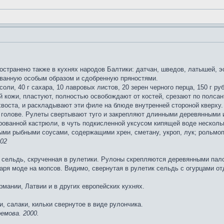
странено также в кухнях народов Балтики: датчан, шведов, латышей, э
ованную особым образом и сдобренную пряностями.
и соли, 40 г сахара, 10 лавровых листов, 20 зерен черного перца, 150 г ру
й кожи, пластуют, полностью освобождают от костей, срезают по полсан
хвоста, и раскладывают эти филе на блюде внутренней стороной кверху
к голове. Рулеты свертывают туго и закрепляют длинными деревянными 
ованной кастрюли, в чуть подкисленной уксусом кипящей воде нескольк
ными рыбными соусами, содержащими хрен, сметану, укроп, лук; рольмо
002
сельдь, скрученная в рулетики. Рулоны скрепляются деревянными пал
аря моде на мопсов. Видимо, свернутая в рулетик сельдь с огурцами о
мании, Латвии и в других европейских кухнях.
 салаки, кильки свернутое в виде рулончика.
емова. 2000.