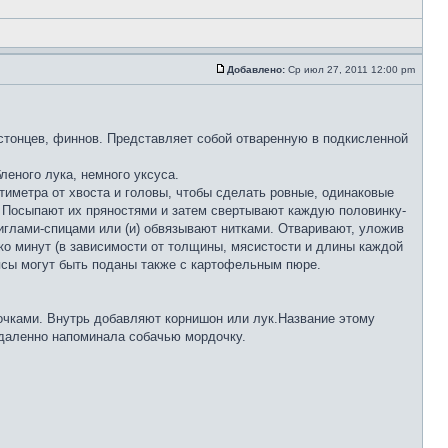
Добавлено:
Ср июл 27, 2011 12:00 pm
стонцев, финнов. Представляет собой отваренную в подкисленной
бленого лука, немного уксуса.
тиметра от хвоста и головы, чтобы сделать ровные, одинаковые
. Посыпают их пряностями и затем свертывают каждую половинку-
иглами-спицами или (и) обвязывают нитками. Отваривают, уложив
о минут (в зависимости от толщины, мясистости и длины каждой
псы могут быть поданы также с картофельным пюре.
очками. Внутрь добавляют корнишон или лук.Название этому
тдаленно напоминала собачью мордочку.