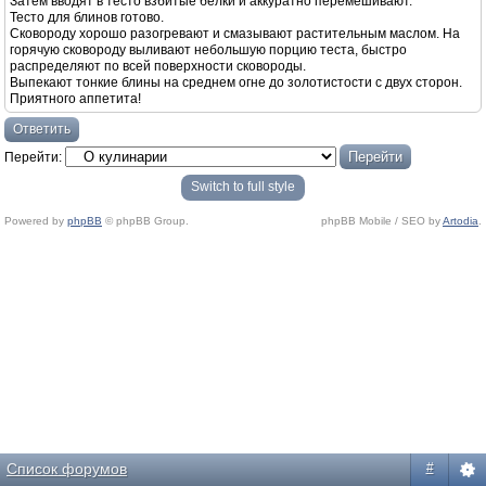
Затем вводят в тесто взбитые белки и аккуратно перемешивают.
Тесто для блинов готово.
Сковороду хорошо разогревают и смазывают растительным маслом. На
горячую сковороду выливают небольшую порцию теста, быстро
распределяют по всей поверхности сковороды.
Выпекают тонкие блины на среднем огне до золотистости с двух сторон.
Приятного аппетита!
Ответить
Перейти:
Switch to full style
Powered by
phpBB
© phpBB Group.
phpBB Mobile / SEO by
Artodia
.
Список форумов
#