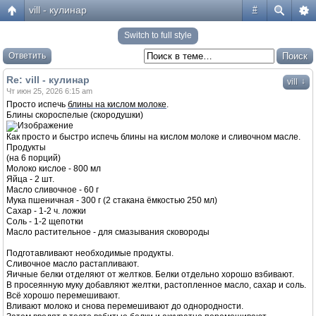
vill - кулинар
#
Switch to full style
Ответить
Re: vill - кулинар
↓
vill
Чт июн 25, 2026 6:15 am
Просто испечь
блины на кислом молоке
.
Блины скороспелые (скородушки)
Как просто и быстро испечь блины на кислом молоке и сливочном масле.
Продукты
(на 6 порций)
Молоко кислое - 800 мл
Яйца - 2 шт.
Масло сливочное - 60 г
Мука пшеничная - 300 г (2 стакана ёмкостью 250 мл)
Сахар - 1-2 ч. ложки
Соль - 1-2 щепотки
Масло растительное - для смазывания сковороды
Подготавливают необходимые продукты.
Сливочное масло растапливают.
Яичные белки отделяют от желтков. Белки отдельно хорошо взбивают.
В просеянную муку добавляют желтки, растопленное масло, сахар и соль.
Всё хорошо перемешивают.
Вливают молоко и снова перемешивают до однородности.