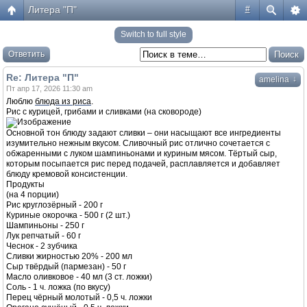
Литера "П"
#
Switch to full style
Ответить
Re: Литера "П"
↓
amelina
Пт апр 17, 2026 11:30 am
Люблю
блюда из риса
.
Рис с курицей, грибами и сливками (на сковороде)
Основной тон блюду задают сливки – они насыщают все ингредиенты
изумительно нежным вкусом. Сливочный рис отлично сочетается с
обжаренными с луком шампиньонами и куриным мясом. Тёртый сыр,
которым посыпается рис перед подачей, расплавляется и добавляет
блюду кремовой консистенции.
Продукты
(на 4 порции)
Рис круглозёрный - 200 г
Куриные окорочка - 500 г (2 шт.)
Шампиньоны - 250 г
Лук репчатый - 60 г
Чеснок - 2 зубчика
Сливки жирностью 20% - 200 мл
Сыр твёрдый (пармезан) - 50 г
Масло оливковое - 40 мл (3 ст. ложки)
Соль - 1 ч. ложка (по вкусу)
Перец чёрный молотый - 0,5 ч. ложки