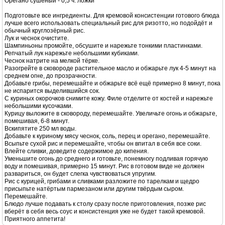
Орегано сушёный - 0,5 ч. ложки
Подготовьте все ингредиенты. Для кремовой консистенции готового блюда
лучше всего использовать специальный рис для ризотто, но подойдёт и
обычный круглозёрный рис.
Лук и чеснок очистите.
Шампиньоны промойте, обсушите и нарежьте тонкими пластинками.
Репчатый лук нарежьте небольшими кубиками.
Чеснок натрите на мелкой тёрке.
Разогрейте в сковороде растительное масло и обжарьте лук 4-5 минут на
среднем огне, до прозрачности.
Добавьте грибы, перемешайте и обжарьте всё ещё примерно 8 минут, пока
не испарится выделившийся сок.
С куриных окорочков снимите кожу. Филе отделите от костей и нарежьте
небольшими кусочками.
Курицу выложите в сковороду, перемешайте. Увеличьте огонь и обжарьте,
помешивая, 6-8 минут.
Вскипятите 250 мл воды.
Добавьте к куриному мясу чеснок, соль, перец и орегано, перемешайте.
Всыпьте сухой рис и перемешайте, чтобы он впитал в себя все соки.
Влейте сливки, доведите содержимое до кипения.
Уменьшите огонь до среднего и готовьте, понемногу подливая горячую
воду и помешивая, примерно 15 минут. Рис в готовом виде не должен
развариться, он будет слегка чувствоваться упругим.
Рис с курицей, грибами и сливками разложите по тарелкам и щедро
присыпьте натёртым пармезаном или другим твёрдым сыром.
Перемешайте.
Блюдо лучше подавать к столу сразу после приготовления, позже рис
вберёт в себя весь соус и консистенция уже не будет такой кремовой.
Приятного аппетита!