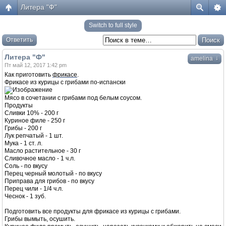
Литера "Ф"
Switch to full style
Ответить
Литера "Ф"
↓
amelina
Пт май 12, 2017 1:42 pm
Как приготовить
фрикасе
.
Фрикасе из курицы с грибами по-испански
Мясо в сочетании с грибами под белым соусом.
Продукты
Сливки 10% - 200 г
Куриное филе - 250 г
Грибы - 200 г
Лук репчатый - 1 шт.
Мука - 1 ст. л.
Масло растительное - 30 г
Сливочное масло - 1 ч.л.
Соль - по вкусу
Перец черный молотый - по вкусу
Приправа для грибов - по вкусу
Перец чили - 1/4 ч.л.
Чеснок - 1 зуб.
Подготовить все продукты для фрикасе из курицы с грибами.
Грибы вымыть, осушить.