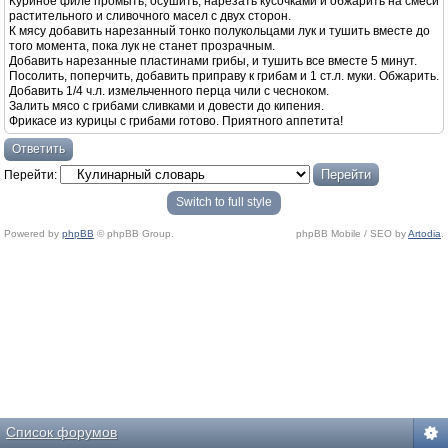
Куриное филе промыть, осушить, нарезать кусочками и обжарить на смеси
растительного и сливочного масел с двух сторон.
К мясу добавить нарезанный тонко полукольцами лук и тушить вместе до
того момента, пока лук не станет прозрачным.
Добавить нарезанные пластинами грибы, и тушить все вместе 5 минут.
Посолить, поперчить, добавить приправу к грибам и 1 ст.л. муки. Обжарить.
Добавить 1/4 ч.л. измельченного перца чили с чесноком.
Залить мясо с грибами сливками и довести до кипения.
Фрикасе из курицы с грибами готово. Приятного аппетита!
Ответить
Перейти:
Switch to full style
Powered by
phpBB
© phpBB Group.
phpBB Mobile / SEO by
Artodia
.
Список форумов