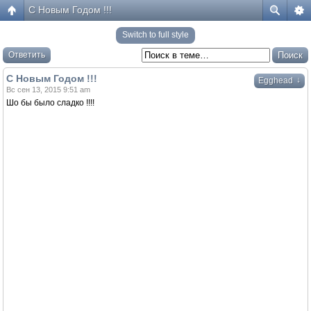
С Новым Годом !!!
Switch to full style
Ответить
С Новым Годом !!!
↓
Egghead
Вс сен 13, 2015 9:51 am
Шо бы было сладко !!!!