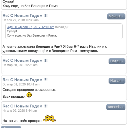
Супер!
Хочу еще, но без Венеции и Рима.
Re: С Новым Годом !!!
↓
Мойше
Чт сен 27, 2018 10:38 am
Эден » Ср сен 27, 2017 12:15 am
писал(а):
Супер!
Хочу еще, но без Венеции и Рима.
А чем не заслужили Венеция и Рим? Я был 6-7 раз в Италии и с
удовольствием поеду ещё и в Венецию и Рим - жемчужины.
Re: С Новым Годом !!!
↓
Натан
Чт мар 28, 2019 6:26 am
.
Re: С Новым Годом !!!
↓
Натан
Вс мар 01, 2020 10:41 am
Сегодня прощеное воскресенье.
Всех прощаю.
Re: С Новым Годом !!!
↓
amneris
Чт апр 09, 2020 3:44 pm
Натан и я тебя прощаю