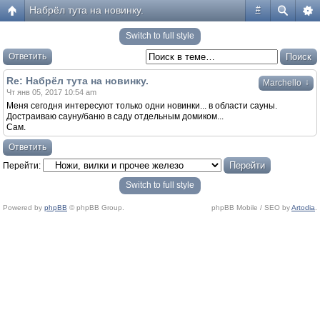
Набрёл тута на новинку.
#
Switch to full style
Ответить
Re: Набрёл тута на новинку.
↓
Marchello
Чт янв 05, 2017 10:54 am
Меня сегодня интересуют только одни новинки... в области сауны.
Достраиваю сауну/баню в саду отдельным домиком...
Сам.
Ответить
Перейти:
Switch to full style
Powered by
phpBB
© phpBB Group.
phpBB Mobile / SEO by
Artodia
.