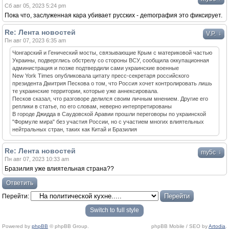
Сб авг 05, 2023 5:24 pm
Пока что, заслуженная кара убивает русских - деmография это фиксирует.
Re: Лента новостей
↓
V.P.
Пн авг 07, 2023 6:35 am
Чонгарский и Генический мосты, связывающие Крым с материковой частью
Украины, подверглись обстрелу со стороны ВСУ, сообщила оккупационная
администрация и позже подтвердили сами украинские военные
New York Times опубликовала цитату пресс-секретаря российского
президента Дмитрия Пескова о том, что Россия хочет контролировать лишь
те украинские территории, которые уже аннексировала.
Песков сказал, что разговоре делился своим личным мнением. Другие его
реплики в статье, по его словам, неверно интерпретированы
В городе Джидда в Саудовской Аравии прошли переговоры по украинской
"Формуле мира" без участия России, но с участием многих влиятельных
нейтральных стран, таких как Китай и Бразилия
Re: Лента новостей
↓
my5c
Пн авг 07, 2023 10:33 am
Бразилия уже влиятельная страна??
Ответить
Перейти:
Switch to full style
Powered by
phpBB
© phpBB Group.
phpBB Mobile / SEO by
Artodia
.