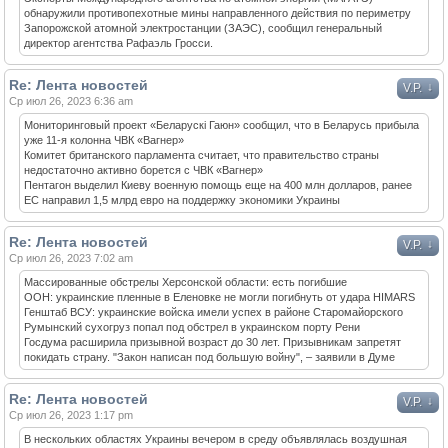
обнаружили противопехотные мины направленного действия по периметру
Запорожской атомной электростанции (ЗАЭС), сообщил генеральный
директор агентства Рафаэль Гросси.
Re: Лента новостей
↓
V.P.
Ср июл 26, 2023 6:36 am
Мониторинговый проект «Беларускі Гаюн» сообщил, что в Беларусь прибыла
уже 11-я колонна ЧВК «Вагнер»
Комитет британского парламента считает, что правительство страны
недостаточно активно борется с ЧВК «Вагнер»
Пентагон выделил Киеву военную помощь еще на 400 млн долларов, ранее
ЕС направил 1,5 млрд евро на поддержку экономики Украины
Re: Лента новостей
↓
V.P.
Ср июл 26, 2023 7:02 am
Массированные обстрелы Херсонской области: есть погибшие
ООН: украинские пленные в Еленовке не могли погибнуть от удара HIMARS
Генштаб ВСУ: украинские войска имели успех в районе Старомайорского
Румынский сухогруз попал под обстрел в украинском порту Рени
Госдума расширила призывной возраст до 30 лет. Призывникам запретят
покидать страну. "Закон написан под большую войну", – заявили в Думе
Re: Лента новостей
↓
V.P.
Ср июл 26, 2023 1:17 pm
В нескольких областях Украины вечером в среду объявлялась воздушная