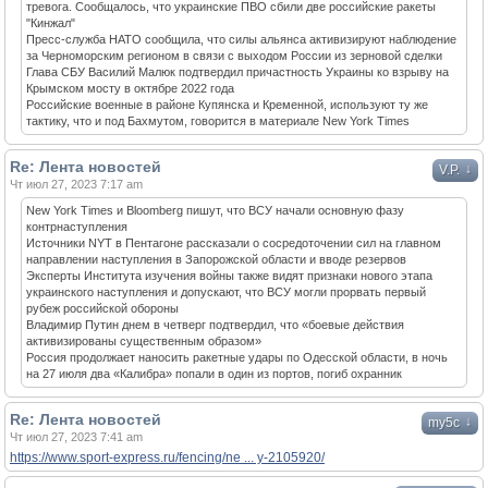
тревога. Сообщалось, что украинские ПВО сбили две российские ракеты
"Кинжал"
Пресс-служба НАТО сообщила, что силы альянса активизируют наблюдение
за Черноморским регионом в связи с выходом России из зерновой сделки
Глава СБУ Василий Малюк подтвердил причастность Украины ко взрыву на
Крымском мосту в октябре 2022 года
Российские военные в районе Купянска и Кременной, используют ту же
тактику, что и под Бахмутом, говорится в материале New York Times
Re: Лента новостей
↓
V.P.
Чт июл 27, 2023 7:17 am
New York Times и Bloomberg пишут, что ВСУ начали основную фазу
контрнаступления
Источники NYT в Пентагоне рассказали о сосредоточении сил на главном
направлении наступления в Запорожской области и вводе резервов
Эксперты Института изучения войны также видят признаки нового этапа
украинского наступления и допускают, что ВСУ могли прорвать первый
рубеж российской обороны
Владимир Путин днем в четверг подтвердил, что «боевые действия
активизированы существенным образом»
Россия продолжает наносить ракетные удары по Одесской области, в ночь
на 27 июля два «Калибра» попали в один из портов, погиб охранник
Re: Лента новостей
↓
my5c
Чт июл 27, 2023 7:41 am
https://www.sport-express.ru/fencing/ne ... y-2105920/