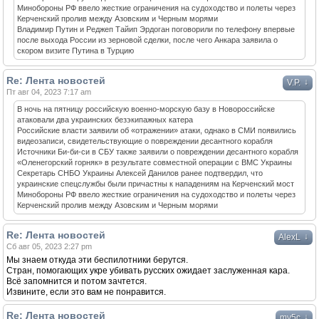
Минобороны РФ ввело жесткие ограничения на судоходство и полеты через
Керченский пролив между Азовским и Черным морями
Владимир Путин и Реджеп Тайип Эрдоган поговорили по телефону впервые
после выхода России из зерновой сделки, после чего Анкара заявила о
скором визите Путина в Турцию
Re: Лента новостей
↓
V.P.
Пт авг 04, 2023 7:17 am
В ночь на пятницу российскую военно-морскую базу в Новороссийске
атаковали два украинских безэкипажных катера
Российские власти заявили об «отражении» атаки, однако в СМИ появились
видеозаписи, свидетельствующие о повреждении десантного корабля
Источники Би-би-си в СБУ также заявили о повреждении десантного корабля
«Оленегорский горняк» в результате совместной операции с ВМС Украины
Секретарь СНБО Украины Алексей Данилов ранее подтвердил, что
украинские спецслужбы были причастны к нападениям на Керченский мост
Минобороны РФ ввело жесткие ограничения на судоходство и полеты через
Керченский пролив между Азовским и Черным морями
Re: Лента новостей
↓
AlexL
Сб авг 05, 2023 2:27 pm
Мы знаем откуда эти беспилотники берутся.
Стран, помогающих укре убивать русских ожидает заслуженная кара.
Всё запомнится и потом зачтется.
Извините, если это вам не понравится.
Re: Лента новостей
↓
my5c