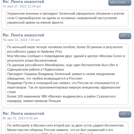
Re: Лента новостей
↓
Marchello
Чт июл 27, 2023 12:34 pm
Украинские военные и президент Зеленский официально объявили о взятии
села Старомайорское на одном из основных направлений наступления
украинской армии на южном фронте.
Re: Лента новостей
↓
V.P.
Пн июл 31, 2023 7:44 am
По меньшей мере четыре человека погибли, более 50 ранены в результате
российского удара по Кривому Рогу
Мэр Москвы сообщил о повреждении двух зданий в центре «Москва-Сити» в
результате атаки беспилотников
По данным российского Минобороны, еще один беспилотник был сбит в
Одинцовском районе в Подмосковье
Президент Украины Владимир Зеленский заявил в своем ежедневном
обращении, что «война возвращается в Россию»
Владимир Путин в очередной раз заявил, что Россия не отказывается от
переговоров. Так он прокомментировал мирную инициативу африканских
стран
Более 100 наемников ЧВК «Вагнер» выдвинулись в район Сувалкского
коридора, заявил премьер Польши
Re: Лента новостей
↓
V.P.
Вт авг 01, 2023 6:43 am
По небоскребу в Москва-сити второй раз за двое суток ударил беспилотник.
Министерство обороны России заявило, что он был украинский и его