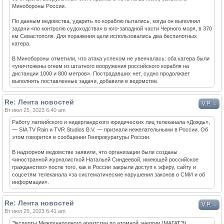
Минобороны России.
По данным ведомства, ударить по кораблю пытались, когда он выполнял
задачи «по контролю судоходства» в юго-западной части Черного моря, в 370
км Севастополя. Для поражения цели использовались два беспилотных
катера.
В Минобороны отметили, что атака успехом не увенчалась: оба катера были
«уничтожены огнем из штатного вооружения российского корабля на
дистанции 1000 и 800 метров». Пострадавших нет, судно продолжает
выполнять поставленные задачи, добавили в ведомстве.
Re: Лента новостей
↓
V.P.
Вт июл 25, 2023 6:40 am
Работу латвийского и нидерландского юридических лиц телеканала «Дождь»,
— SIA TV Rain и TVR Studios B.V. — признали нежелательными в России. Об
этом говорится в сообщении Генпрокуратуры России.
В надзорном ведомстве заявили, что организации были созданы
«иностранной журналисткой Натальей Синдеевой, имеющей российское
гражданство» после того, как в России закрыли доступ к эфиру, сайту и
соцсетям телеканала «за систематические нарушения законов о СМИ и об
информации».
Re: Лента новостей
↓
V.P.
Вт июл 25, 2023 6:41 am
Эксперты Международного агентства по атомной энергии (МАГАТЭ)