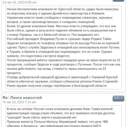
Ср авг 02, 2023 8:06 am
Ночью беспилотники атаковали юг Одесской области, удары были нанесены
по морскому вокзалу и зданию Дунайского пароходства в Измаиле.
Украинские власти также сообщили о повреждении элеватора, зерновых
ангаров, а также производственных и складских помещений;
Более 10 дронов атаковали Киев. Местные власти утверждают, что все они
были сбиты, однако в результате падения обломков есть разрушения как в
столице Украины, так и в Киевской области. Пострадавших нет;
Российский президент Владимир Путин и турецких лидер Реджеп Тайип
Эрдоган поговорили по телефону впервые после выхода России из зерновой
сделки. Пресс-служба Эрдогана в очередной раз анонсировала визит Путина
в Турцию, в Кремле в очередной раз подтверждать это не стали. Однако
заявили, что подготовка к встрече ведется;
После прекращения работы зернового коридора цены на зерно выросли на 15
процентов, сообщил Эрдоган в ходе разговора с Путиным. После того как она
начала действовать год назад, стоимость зерна уменьшилась на 23
процента;
Отряды добровольной народной дружины в граничащей с Украиной Курской
области обеспечат оружием, сообщил губернатор региона Роман Старовойт.
Ранее оружие получили отряды теробороны в Белгородской области.
Re: Лента новостей
↓
V.P.
Чт авг 03, 2023 7:14 am
В ночь на четверг Россия снова атаковала дронами Киев. Глава военной
администрации города утром объявил, что все примерно полтора десятка
"шахедов" были сбиты, жертв и разрушений нет
Премьер-министр Польши Матеуш Моравецкий заявил, что цель ЧВК
«Вагнер» в Беларуси - дестабилизация восточного фланга НАТО