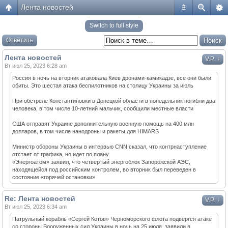
Лента новостей
#
Switch to full style
Ответить
Лента новостей
↓
V.P.
Вт июл 25, 2023 6:28 am
Россия в ночь на вторник атаковала Киев дронами-камикадзе, все они были
сбиты. Это шестая атака беспилотников на столицу Украины за июль
При обстреле Константиновки в Донецкой области в понедельник погибли два
человека, в том числе 10-летний мальчик, сообщили местные власти
США отправят Украине дополнительную военную помощь на 400 млн
долларов, в том числе нанодроны и ракеты для HIMARS
Министр обороны Украины в интервью CNN сказал, что контрнаступление
отстает от графика, но идет по плану
«Энергоатом» заявил, что четвертый энергоблок Запорожской АЭС,
находящейся под российским контролем, во вторник был переведен в
состояние «горячей остановки»
Re: Лента новостей
↓
V.P.
Вт июл 25, 2023 6:34 am
Патрульный корабль «Сергей Котов» Черноморского флота подвергся атаке
со стороны Вооруженных сил Украины в ночь на 25 июля, заявили в