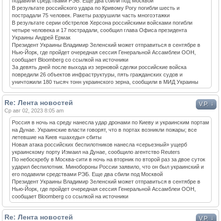
подавили средствами РЭБ. Еще два сбили под Москвой
В результате российского удара по Кривому Рогу погибли шесть и
пострадали 75 человек. Ракеты разрушили часть многоэтажки
В результате серии обстрелов Херсона российскими войсками погибли
четыре человека и 17 пострадали, сообщил глава Офиса президента
Украины Андрей Ермак
Президент Украины Владимир Зеленский может отправиться в сентябре в
Нью-Йорк, где пройдет очередная сессия Генеральной Ассамблеи ООН,
сообщает Bloomberg со ссылкой на источники
За девять дней после выхода из зерновой сделки российские войска
повредили 26 объектов инфраструктуры, пять гражданских судов и
уничтожили 180 тысяч тонн украинского зерна, сообщили в МИД Украины
Re: Лента новостей
↓
V.P.
Ср авг 02, 2023 8:05 am
Россия в ночь на среду нанесла удар дронами по Киеву и украинским портам
на Дунае. Украинские власти говорят, что в портах возникли пожары; все
летевшие на Киев «шахеды» сбиты
Новая атака российских беспилотников нанесла «серьезный» ущерб
украинскому порту Измаил на Дунае, сообщило агентство Reuters
По небоскребу в Москва-сити в ночь на вторник по второй раз за двое суток
ударил беспилотник. Минобороны России заявило, что он был украинский и
его подавили средствами РЭБ. Еще два сбили под Москвой
Президент Украины Владимир Зеленский может отправиться в сентябре в
Нью-Йорк, где пройдет очередная сессия Генеральной Ассамблеи ООН,
сообщает Bloomberg со ссылкой на источники
Re: Лента новостей
↓
V.P.