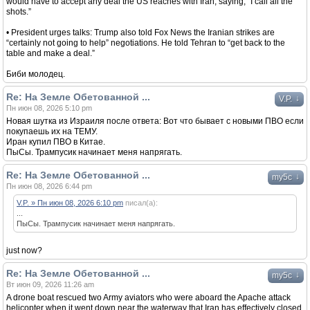
would have to accept any deal the US reaches with Iran, saying, “I call all the
shots.”
• President urges talks: Trump also told Fox News the Iranian strikes are
“certainly not going to help” negotiations. He told Tehran to “get back to the
table and make a deal.”
Биби молодец.
Re: На Земле Обетованной ...
↓
V.P.
Пн июн 08, 2026 5:10 pm
Новая шутка из Израиля после ответа: Вот что бывает с новыми ПВО если
покупаешь их на ТЕМУ.
Иран купил ПВО в Китае.
ПыСы. Трампусик начинает меня напрягать.
Re: На Земле Обетованной ...
↓
my5c
Пн июн 08, 2026 6:44 pm
V.P. » Пн июн 08, 2026 6:10 pm
писал(а):
...
ПыСы. Трампусик начинает меня напрягать.
just now?
Re: На Земле Обетованной ...
↓
my5c
Вт июн 09, 2026 11:26 am
A drone boat rescued two Army aviators who were aboard the Apache attack
helicopter when it went down near the waterway that Iran has effectively closed