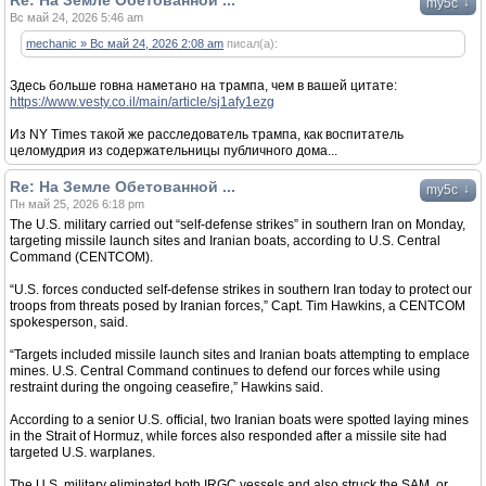
Re: На Земле Обетованной ...
↓
my5c
Вс май 24, 2026 5:46 am
mechanic » Вс май 24, 2026 2:08 am
писал(а):
Здесь больше говна наметано на трампа, чем в вашей цитате:
https://www.vesty.co.il/main/article/sj1afy1ezg
Из NY Times такой же расследователь трампа, как воспитатель
целомудрия из содержательницы публичного дома...
Re: На Земле Обетованной ...
↓
my5c
Пн май 25, 2026 6:18 pm
The U.S. military carried out “self-defense strikes” in southern Iran on Monday,
targeting missile launch sites and Iranian boats, according to U.S. Central
Command (CENTCOM).
“U.S. forces conducted self-defense strikes in southern Iran today to protect our
troops from threats posed by Iranian forces,” Capt. Tim Hawkins, a CENTCOM
spokesperson, said.
“Targets included missile launch sites and Iranian boats attempting to emplace
mines. U.S. Central Command continues to defend our forces while using
restraint during the ongoing ceasefire,” Hawkins said.
According to a senior U.S. official, two Iranian boats were spotted laying mines
in the Strait of Hormuz, while forces also responded after a missile site had
targeted U.S. warplanes.
The U.S. military eliminated both IRGC vessels and also struck the SAM, or