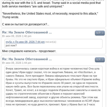
during its war with the U.S. and Israel. Trump said in a social media post that
both service members "are safe and uninjured."
"Nevertheless, the United States must, of necessity, respond to this attack,"
Trump wrote.
С кем он пытается договорится?...
Re: На Земле Обетованной ...
↓
V.P.
Вт июн 09, 2026 1:40 pm
my5c » Пн июн 08, 2026 7:44 pm
писал(а):
just now?
Мне следовало написать - продолжает.
Re: На Земле Обетованной ...
↓
V.P.
Вт июн 09, 2026 1:44 pm
Вчера закончилась самая короткая война в истории человечества! Она шла
один день! Иран вдруг сказал, что он защитник Ливана, не «Хесболлы», а
самого Ливана. Хотя президент Ливана официально «послал» Иран на три
буквы. Но это не смутило Иран, и Иран официально объявил Израилю войну.
Иран и xуситы выпустили по Израилю около 30 ракет, ни одна не поразила
какую-либо цель. Все были перехвачены или упали на открытой местности.
Хочет, Трамп, не хочет, а в воздух подняли Израильские самолеты и нанесли
удары по стратегическим объектам в Иране и поразил иранский
нефтехимический завод, аэропорт и другие объекты режима. При этом как
всегда ликвидировали двух высокопоставленных чиновников из КСИР, Иран
пока не признает, но куда денется, признает. Крах у Ирана был за 3 часа: