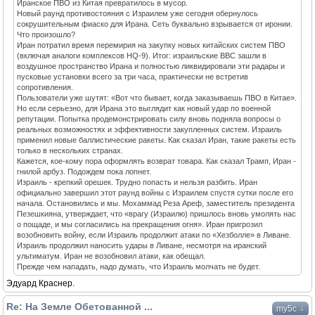
Иранское ПВО из Китая превратилось в мусор.
Новый раунд противостояния с Израилем уже сегодня обернулось
сокрушительным фиаско для Ирана. Сеть буквально взрывается от иронии.
Что произошло?
Иран потратил время перемирия на закупку новых китайских систем ПВО
(включая аналоги комплексов HQ-9). Итог: израильские ВВС зашли в
воздушное пространство Ирана и полностью ликвидировали эти радары и
пусковые установки всего за три часа, практически не встретив
сопротивления.
Пользователи уже шутят: «Вот что бывает, когда заказываешь ПВО в Китае».
Но если серьезно, для Ирана это выглядит как новый удар по военной
репутации. Попытка продемонстрировать силу вновь подняла вопросы о
реальных возможностях и эффективности закупленных систем. Израиль
применил новые баллистические ракеты. Как сказал Иран, такие ракеты есть
только в нескольких странах.
Кажется, кое-кому пора оформлять возврат товара. Как сказал Трамп, Иран -
гнилой арбуз. Подождем пока лопнет.
Израиль - крепкий орешек. Трудно попасть и нельзя разбить. Иран
официально завершил этот раунд войны с Израилем спустя сутки после его
начала. Остановились и мы. Мохаммад Реза Ареф, заместитель президента
Пезешкияна, утверждает, что «врагу (Израилю) пришлось вновь умолять нас
о пощаде, и мы согласились на прекращения огня». Иран пригрозил
возобновить войну, если Израиль продолжит атаки по «Хезболле» в Ливане.
Израиль продолжил наносить удары в Ливане, несмотря на иранский
ультиматум. Иран не возобновил атаки, как обещал.
Прежде чем нападать, надо думать, что Израиль молчать не будет.
Эдуард Краснер.
Re: На Земле Обетованной ...
↓
my5c