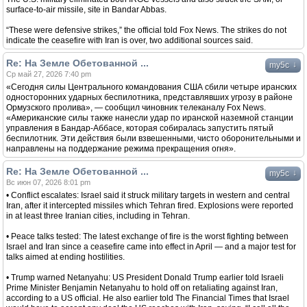
surface-to-air missile, site in Bandar Abbas.
“These were defensive strikes,” the official told Fox News. The strikes do not
indicate the ceasefire with Iran is over, two additional sources said.
Re: На Земле Обетованной ...
↓
my5c
Ср май 27, 2026 7:40 pm
«Сегодня силы Центрального командования США сбили четыре иранских
односторонних ударных беспилотника, представлявших угрозу в районе
Ормузского пролива», — сообщил чиновник телеканалу Fox News.
«Американские силы также нанесли удар по иранской наземной станции
управления в Бандар-Аббасе, которая собиралась запустить пятый
беспилотник. Эти действия были взвешенными, чисто оборонительными и
направлены на поддержание режима прекращения огня».
Re: На Земле Обетованной ...
↓
my5c
Вс июн 07, 2026 8:01 pm
• Conflict escalates: Israel said it struck military targets in western and central
Iran, after it intercepted missiles which Tehran fired. Explosions were reported
in at least three Iranian cities, including in Tehran.
• Peace talks tested: The latest exchange of fire is the worst fighting between
Israel and Iran since a ceasefire came into effect in April — and a major test for
talks aimed at ending hostilities.
• Trump warned Netanyahu: US President Donald Trump earlier told Israeli
Prime Minister Benjamin Netanyahu to hold off on retaliating against Iran,
according to a US official. He also earlier told The Financial Times that Israel