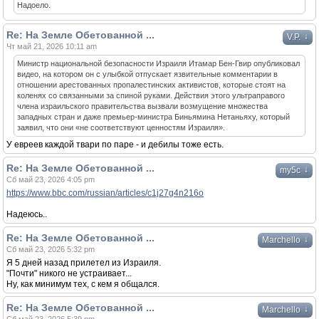
Надоело.
Re: На Земле Обетованной ...
↓
V.P.
Чт май 21, 2026 10:11 am
Министр национальной безопасности Израиля Итамар Бен-Гвир опубликовал
видео, на котором он с улыбкой отпускает язвительные комментарии в
отношении арестованных пропалестинских активистов, которые стоят на
коленях со связанными за спиной руками. Действия этого ультраправого
члена израильского правительства вызвали возмущение множества
западных стран и даже премьер-министра Биньямина Нетаньяху, который
заявил, что они «не соответствуют ценностям Израиля».
У евреев каждой твари по паре - и дебилы тоже есть.
Re: На Земле Обетованной ...
↓
my5c
Сб май 23, 2026 4:05 pm
https://www.bbc.com/russian/articles/c1j27g4n216o
Надеюсь..
Re: На Земле Обетованной ...
↓
Marchello
Сб май 23, 2026 5:32 pm
Я 5 дней назад прилетел из Израиля.
"Почти" никого не устраивает...
Ну, как минимум тех, с кем я общался.
Re: На Земле Обетованной ...
↓
Marchello