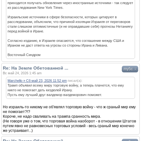
приходится получать обновления через иностранные источники - так следует
из расследования New York Times.
Израильские источники в сфере безопасности, которых цитируют в
расследовании, объяснили, что причиной изоляции Израиля от переговоров
стали слишком оптимистичные (и не оправдавшие себя) прогнозы Нетаниягу
перед войной в Иране.
Согласно изданию, в Израиле опасаются, что соглашение между США и
Ираном не даст ответа на угрозы со стороны Ирана и Ливана.
Восточный Синдром
Re: На Земле Обетованной ...
↓
my5c
Вс май 24, 2026 1:45 am
Marchello » Сб май 23, 2026 11:52 pm
писал(а):
Трамп объявил всему миру торговую войну, а теперь плачется, что ему
никто не помогает дать киздюлей Ирану.
Пусть ему лучший друг валдемор валдеморович поможет.
Но израиль-то никому не об'являл торговую войну - что ж сраный мир ему
не помогает?!?
Короче, не надо сваливать на трампа сранность мира.
(Не говоря уже о том, что торговая война наоборот - в отношении Штатов
путем явно не равновесных торговых условий - весь сраный мир конечно
же устраивает...)