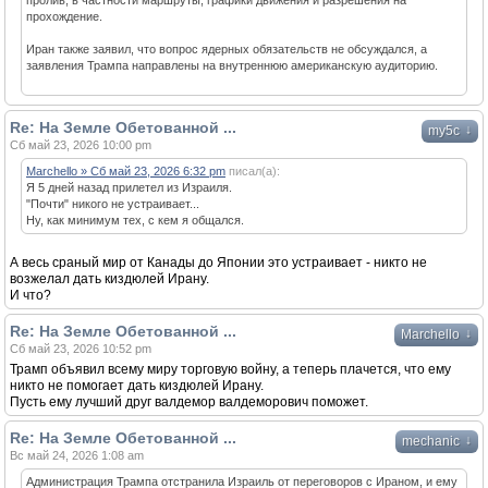
пролив, в частности маршруты, графики движения и разрешения на
прохождение.
Иран также заявил, что вопрос ядерных обязательств не обсуждался, а
заявления Трампа направлены на внутреннюю американскую аудиторию.
Re: На Земле Обетованной ...
↓
my5c
Сб май 23, 2026 10:00 pm
Marchello » Сб май 23, 2026 6:32 pm
писал(а):
Я 5 дней назад прилетел из Израиля.
"Почти" никого не устраивает...
Ну, как минимум тех, с кем я общался.
А весь сраный мир от Канады до Японии это устраивает - никто не
возжелал дать киздюлей Ирану.
И что?
Re: На Земле Обетованной ...
↓
Marchello
Сб май 23, 2026 10:52 pm
Трамп объявил всему миру торговую войну, а теперь плачется, что ему
никто не помогает дать киздюлей Ирану.
Пусть ему лучший друг валдемор валдеморович поможет.
Re: На Земле Обетованной ...
↓
mechanic
Вс май 24, 2026 1:08 am
Администрация Трампа отстранила Израиль от переговоров с Ираном, и ему