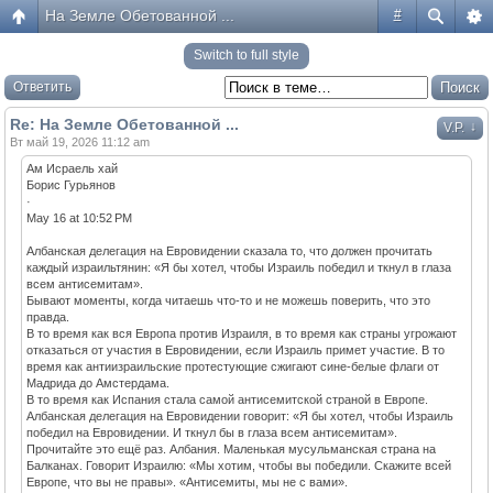
На Земле Обетованной ...
#
Switch to full style
Ответить
Re: На Земле Обетованной ...
↓
V.P.
Вт май 19, 2026 11:12 am
Ам Исраель хай
Борис Гурьянов
·
May 16 at 10:52 PM
Албанская делегация на Евровидении сказала то, что должен прочитать
каждый израильтянин: «Я бы хотел, чтобы Израиль победил и ткнул в глаза
всем антисемитам».
Бывают моменты, когда читаешь что-то и не можешь поверить, что это
правда.
В то время как вся Европа против Израиля, в то время как страны угрожают
отказаться от участия в Евровидении, если Израиль примет участие. В то
время как антиизраильские протестующие сжигают сине-белые флаги от
Мадрида до Амстердама.
В то время как Испания стала самой антисемитской страной в Европе.
Албанская делегация на Евровидении говорит: «Я бы хотел, чтобы Израиль
победил на Евровидении. И ткнул бы в глаза всем антисемитам».
Прочитайте это ещё раз. Албания. Маленькая мусульманская страна на
Балканах. Говорит Израилю: «Мы хотим, чтобы вы победили. Скажите всей
Европе, что вы не правы». «Антисемиты, мы не с вами».