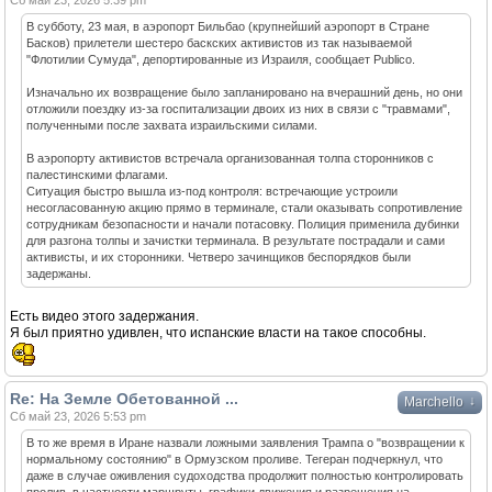
Сб май 23, 2026 5:39 pm
В субботу, 23 мая, в аэропорт Бильбао (крупнейший аэропорт в Стране
Басков) прилетели шестеро баскских активистов из так называемой
"Флотилии Сумуда", депортированные из Израиля, сообщает Publico.
Изначально их возвращение было запланировано на вчерашний день, но они
отложили поездку из-за госпитализации двоих из них в связи с "травмами",
полученными после захвата израильскими силами.
В аэропорту активистов встречала организованная толпа сторонников с
палестинскими флагами.
Ситуация быстро вышла из-под контроля: встречающие устроили
несогласованную акцию прямо в терминале, стали оказывать сопротивление
сотрудникам безопасности и начали потасовку. Полиция применила дубинки
для разгона толпы и зачистки терминала. В результате пострадали и сами
активисты, и их сторонники. Четверо зачинщиков беспорядков были
задержаны.
Есть видео этого задержания.
Я был приятно удивлен, что испанские власти на такое способны.
Re: На Земле Обетованной ...
↓
Marchello
Сб май 23, 2026 5:53 pm
В то же время в Иране назвали ложными заявления Трампа о "возвращении к
нормальному состоянию" в Ормузском проливе. Тегеран подчеркнул, что
даже в случае оживления судоходства продолжит полностью контролировать