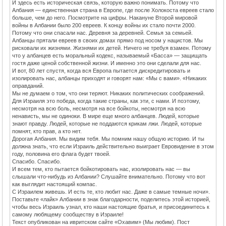
И здесь есть историческая связь, которую важно понимать. Потому что
Албания — единственная страна в Европе, где после Холокоста евреев стало
больше, чем до него. Посмотрите на цифры. Накануне Второй мировой
войны в Албании было 200 евреев. К концу войны их стало почти 2000.
Потому что они спасали нас. Деревня за деревней. Семья за семьей.
Албанцы прятали евреев в своих домах прямо под носом у нацистов. Мы
рисковали их жизнями. Жизнями их детей. Ничего не требуя взамен. Потому
что у албанцев есть моральный кодекс, называемый «Басса» — защищать
гостя даже ценой собственной жизни. И именно это они сделали для нас.
И вот, 80 лет спустя, когда вся Европа пытается дискредитировать и
изолировать нас, албанцы приходят и говорят нам: «Мы с вами». «Никаких
оправданий.
Мы не думаем о том, что они теряют. Никаких политических соображений.
Для Израиля это победа, когда такие страны, как эти, с нами. И поэтому,
несмотря на всю боль, несмотря на все бойкоты, несмотря на всю
ненависть, мы не одиноки. В мире еще много албанцев. Людей, которые
знают правду. Людей, которые не поддаются крикам лжи. Людей, которые
помнят, кто прав, а кто нет.
Дорогая Албания. Мы видим тебя. Мы помним нашу общую историю. И ты
должна знать, что если Израиль действительно выиграет Евровидение в этом
году, половина его флага будет твоей.
Спасибо. Спасибо.
И всем тем, кто пытается бойкотировать нас, изолировать нас — вы
слышали что-нибудь из Албании? Слушайте внимательно. Потому что вот
как выглядит настоящий компас.
С Израилем живешь. И есть те, кто любит нас. Даже в самые темные ночи».
Поставьте «лайк» Албании в знак благодарности, поделитесь этой историей,
чтобы весь Израиль узнал, кто наши настоящие братья, и присоединитесь к
самому любящему сообществу в Израиле!
Текст опубликован на ивритском сайте «Охавим» (Мы любим). Пост