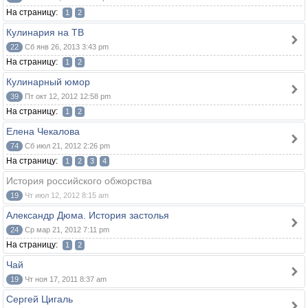
На страницу:
1
2
Кулинария на ТВ
22
Сб янв 26, 2013 3:43 pm
На страницу:
1
2
Кулинарный юмор
39
Пт окт 12, 2012 12:58 pm
На страницу:
1
2
Елена Чекалова
74
Сб июл 21, 2012 2:26 pm
На страницу:
1
2
3
4
История российского обжорства
19
Чт июл 12, 2012 8:15 am
Александр Дюма. История застолья
24
Ср мар 21, 2012 7:11 pm
На страницу:
1
2
Чай
19
Чт ноя 17, 2011 8:37 am
Сергей Цигаль