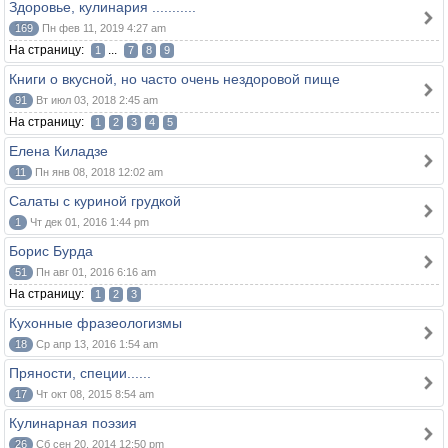
Здоровье, кулинария ...........
169
Пн фев 11, 2019 4:27 am
На страницу:
...
1
7
8
9
Книги о вкусной, но часто очень нездоровой пище
91
Вт июл 03, 2018 2:45 am
На страницу:
1
2
3
4
5
Елена Киладзе
11
Пн янв 08, 2018 12:02 am
Салаты с куриной грудкой
1
Чт дек 01, 2016 1:44 pm
Борис Бурда
51
Пн авг 01, 2016 6:16 am
На страницу:
1
2
3
Кухонные фразеологизмы
18
Ср апр 13, 2016 1:54 am
Пряности, специи......
17
Чт окт 08, 2015 8:54 am
Кулинарная поэзия
26
Сб сен 20, 2014 12:50 pm