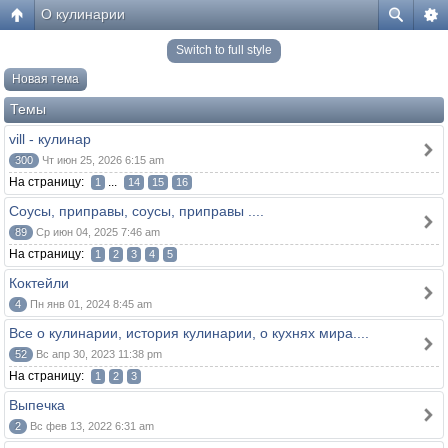
О кулинарии
Switch to full style
Новая тема
Темы
vill - кулинар
300
Чт июн 25, 2026 6:15 am
На страницу:
...
1
14
15
16
Соусы, приправы, соусы, приправы ....
89
Ср июн 04, 2025 7:46 am
На страницу:
1
2
3
4
5
Коктейли
4
Пн янв 01, 2024 8:45 am
Все о кулинарии, история кулинарии, о кухнях мира....
52
Вс апр 30, 2023 11:38 pm
На страницу:
1
2
3
Выпечка
2
Вс фев 13, 2022 6:31 am