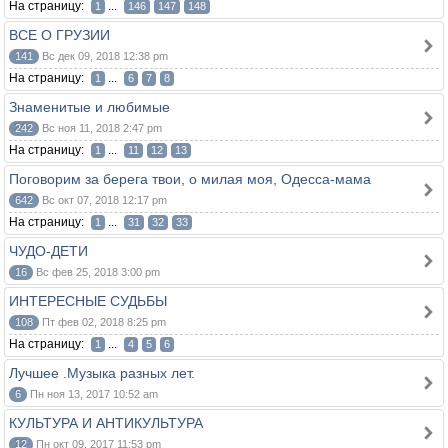
На страницу:
...
1
146
147
148
ВСЕ О ГРУЗИИ
141
Вс дек 09, 2018 12:38 pm
На страницу:
...
1
6
7
8
Знаменитые и любимые
242
Вс ноя 11, 2018 2:47 pm
На страницу:
...
1
11
12
13
Поговорим за берега твои, о милая моя, Одесса-мама
642
Вс окт 07, 2018 12:17 pm
На страницу:
...
1
31
32
33
ЧУДО-ДЕТИ
16
Вс фев 25, 2018 3:00 pm
ИНТЕРЕСНЫЕ СУДЬБЫ
108
Пт фев 02, 2018 8:25 pm
На страницу:
...
1
4
5
6
Лучшее .Музыка разных лет.
6
Пн ноя 13, 2017 10:52 am
КУЛЬТУРА И АНТИКУЛЬТУРА
12
Пн окт 09, 2017 11:53 pm