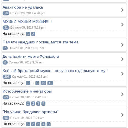
Авантюра не удалась
10
Ср сен 20, 2017 4:20 pm
MУЗЕИ МУЗЕИ МУЗЕИ!!!!!
31
Вс июл 09, 2017 5:19 pm
На страницу:
1
2
Памяти ушедших посвящается эта тема
2
Пн май 01, 2017 1:31 pm
День памяти жертв Холокоста
8
Ср апр 26, 2017 9:32 am
Клёвый братанский музон - хочу свою отдельную тему !
205
Ср мар 01, 2017 9:25 am
На страницу:
...
1
9
10
11
Исторические миниатюры
69
Вс окт 30, 2016 12:42 am
На страницу:
1
2
3
4
"На улице бродячие артисты"
98
Пт авг 19, 2016 7:01 am
На страницу:
1
2
3
4
5