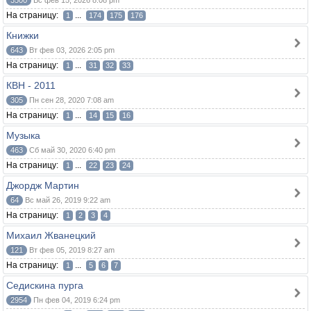
3500
Вс фев 15, 2026 8:08 pm
На страницу:
...
1
174
175
176
Книжки
643
Вт фев 03, 2026 2:05 pm
На страницу:
...
1
31
32
33
КВН - 2011
305
Пн сен 28, 2020 7:08 am
На страницу:
...
1
14
15
16
Музыка
463
Сб май 30, 2020 6:40 pm
На страницу:
...
1
22
23
24
Джордж Мартин
64
Вс май 26, 2019 9:22 am
На страницу:
1
2
3
4
Михаил Жванецкий
121
Вт фев 05, 2019 8:27 am
На страницу:
...
1
5
6
7
Седискина пурга
2954
Пн фев 04, 2019 6:24 pm