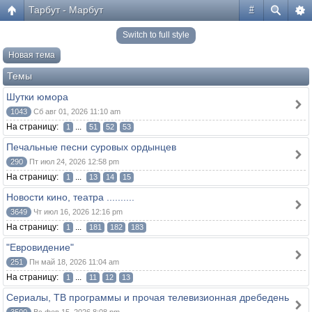
Тарбут - Марбут
#
Switch to full style
Новая тема
Темы
Шутки юмора
1043
Сб авг 01, 2026 11:10 am
На страницу:
...
1
51
52
53
Печальные песни суровых ордынцев
290
Пт июл 24, 2026 12:58 pm
На страницу:
...
1
13
14
15
Новости кино, театра ..........
3649
Чт июл 16, 2026 12:16 pm
На страницу:
...
1
181
182
183
"Евровидение"
251
Пн май 18, 2026 11:04 am
На страницу:
...
1
11
12
13
Сериалы, ТВ программы и прочая телевизионная дребедень