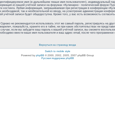
идентифицируемое имя (в дальнейшем «ваше имя пользователя»), индивидуальный пар
нформация из вашей учётной записи на форумах «Кулинарно - политический форум Пу
и хостинга. Любая информация, запрашиваемая при регистрации в конференции «Кул
как необходимой, так и необязательной ко вводу, на усмотрение администрации конфе
й учётной записи будет общедоступна. Кроме того, у вас есть возможность согласит
днако не рекомендуется использовать этот же самый пароль, регистрируясь на друг
арили», пожалуйста, храните его в тайне, ни при каких обстоятельствах ни представ
 В случае, если вы забудете ваш пароль к вашей учётной записи, вы сможете восполь
бходимо ввести ваше имя пользователя и ваш адрес email, после чего программное 
Вернуться на страницу входа
Switch to mobile style
Powered by
phpBB
© 2000, 2002, 2005, 2007 phpBB Group
Русская поддержка phpBB