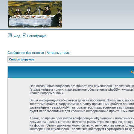
Вход
Регистрация
Сообщения без ответов
|
Активные темы
Список форумов
К
Это соглашение подробно объясняет, как «Кулинарно - политически
(в дальнейшем «они», «программное обеспечение phpBB», «www.p
«ваша информация»).
Ваша информация собирается двумя способами. Во-первых, просм
текстовые файлы, загружаемые в папку временных файлов вашего б
дальнейшем «session-id»), автоматически присвоенные вам прогр
будет использоваться для хранения информации о прочтенных ва
Также, во время просмотра конференции «Кулинарно - политическ
документа, целью которого является рассмотрение страниц, соз
на форум. Этими данными могут быть, но не исчерпываются, след
конференции «Кулинарно - политический форум Пурмарили» (в дал