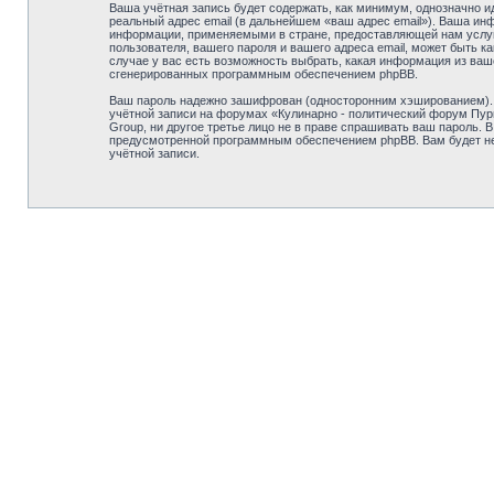
Ваша учётная запись будет содержать, как минимум, однозначно 
реальный адрес email (в дальнейшем «ваш адрес email»). Ваша и
информации, применяемыми в стране, предоставляющей нам услуг
пользователя, вашего пароля и вашего адреса email, может быть 
случае у вас есть возможность выбрать, какая информация из ваше
сгенерированных программным обеспечением phpBB.
Ваш пароль надежно зашифрован (односторонним хэшированием). О
учётной записи на форумах «Кулинарно - политический форум Пурм
Group, ни другое третье лицо не в праве спрашивать ваш пароль.
предусмотренной программным обеспечением phpBB. Вам будет нео
учётной записи.