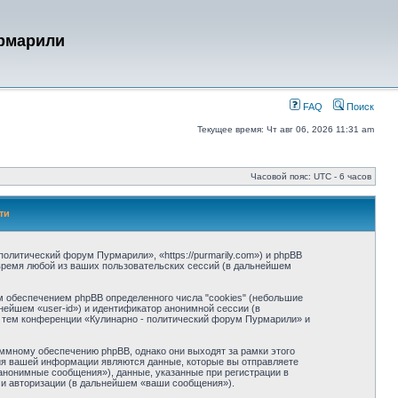
урмарили
FAQ
Поиск
Текущее время: Чт авг 06, 2026 11:31 am
Часовой пояс: UTC - 6 часов
ти
олитический форум Пурмарили», «https://purmarily.com») и phpBB
время любой из ваших пользовательских сессий (в дальнейшем
 обеспечением phpBB определенного числа "cookies" (небольшие
нейшем «user-id») и идентификатор анонимной сессии (в
з тем конференции «Кулинарно - политический форум Пурмарили» и
ммному обеспечению phpBB, однако они выходят за рамки этого
ия вашей информации являются данные, которые вы отправляете
нонимные сообщения»), данные, указанные при регистрации в
 и авторизации (в дальнейшем «ваши сообщения»).