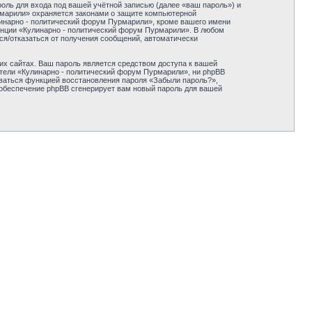
оль для входа под вашей учётной записью (далее «ваш пароль») и
рмарили» охраняется законами о защите компьютерной
инарно - политический форум Пурмарили», кроме вашего имени
ренции «Кулинарно - политический форум Пурмарили». В любом
ься/отказаться от получения сообщений, автоматически
их сайтах. Ваш пароль является средством доступа к вашей
ители «Кулинарно - политический форум Пурмарили», ни phpBB
зоваться функцией восстановления пароля «Забыли пароль?»,
обеспечение phpBB сгенерирует вам новый пароль для вашей