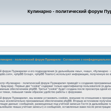
Кулинарно - политический форум П
улинарно - политический форум Пурмарили - Соглашение о конфиденциальнос
й форум Пурмарили» и его подразделения (в дальнейшем «мы», «наш», «Кулинарно - п
hpbb.com», «phpBB Group», «phpBB Teams») используют информацию, полученную во 
отр «Кулинарно - политический форум Пурмарили» приведёт к созданию программным
раузера). Первые две "cookie" содержат только идентификатор пользователя (в даль
аммным обеспечением phpBB. Третья "cookie" будет создана после просмотра одной и
ми темах, повышая таким образом удобство работы с форумами.
ий форум Пурмарили», мы можем установить cookies, внешние по отношению к програ
данных исключительно программным обеспечением phpBB. Вторым источником получен
ующие данные: сообщения, размещенные под учётной записью Гостя (в дальнейшем «а
ьнейшем «ваша учётная запись») и сообщения, оставленные вами после регистрации