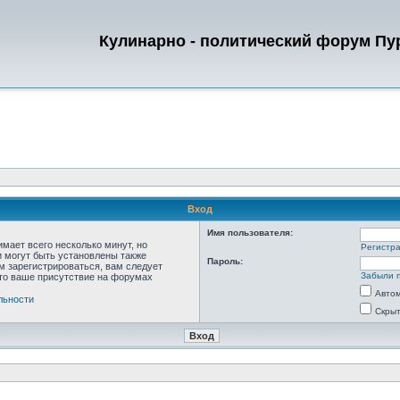
Кулинарно - политический форум П
Вход
Имя пользователя:
мает всего несколько минут, но
Регистр
 могут быть установлены также
Пароль:
м зарегистрироваться, вам следует
Забыли 
что ваше присутствие на форумах
Автом
льности
Скрыт