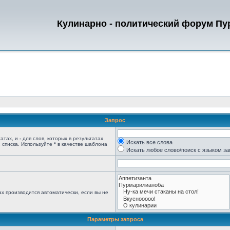
Кулинарно - политический форум П
Запрос
татах, и
-
для слов, которых в результатах
Искать все слова
 списка. Используйте
*
в качестве шаблона
Искать любое слово/поиск с языком з
х производится автоматически, если вы не
Параметры запроса