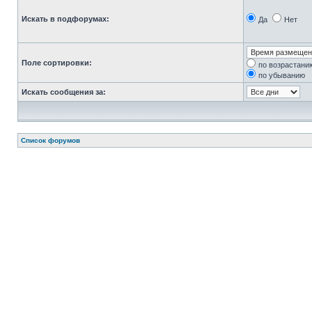
Искать в подфорумах:
Да
Нет
Поле сортировки:
по возрастани
по убыванию
Искать сообщения за:
Список форумов