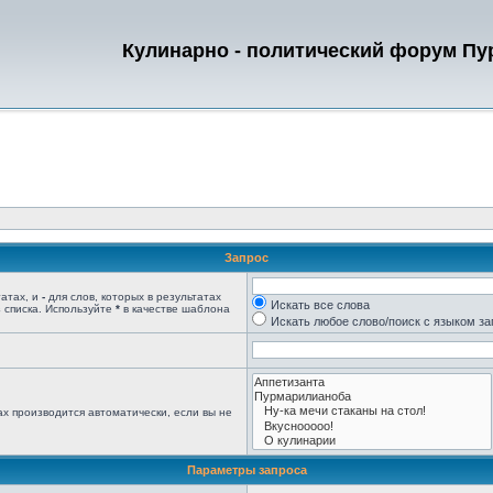
Кулинарно - политический форум П
Запрос
татах, и
-
для слов, которых в результатах
Искать все слова
 списка. Используйте
*
в качестве шаблона
Искать любое слово/поиск с языком з
х производится автоматически, если вы не
Параметры запроса