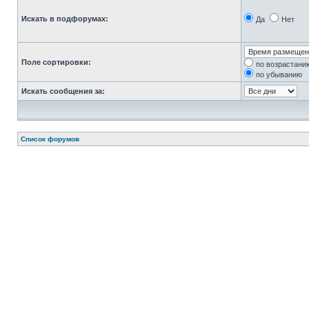
Искать в подфорумах:
Да
Нет
Поле сортировки:
по возрастани
по убыванию
Искать сообщения за:
Список форумов