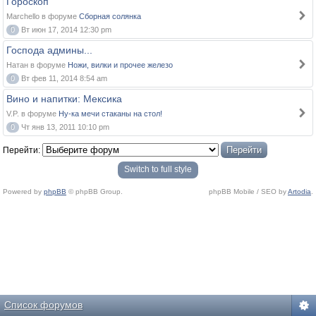
Гороскоп
Marchello в форуме
Сборная солянка
0
Вт июн 17, 2014 12:30 pm
Господа админы...
Натан в форуме
Ножи, вилки и прочее железо
0
Вт фев 11, 2014 8:54 am
Вино и напитки: Мексика
V.P. в форуме
Ну-ка мечи стаканы на стол!
0
Чт янв 13, 2011 10:10 pm
Перейти:
Switch to full style
Powered by
phpBB
© phpBB Group.
phpBB Mobile / SEO by
Artodia
.
Список форумов