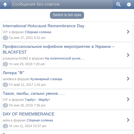
Сообщения без ответов
Switch to full style
International Holocaust Remembrance Day
V.P. в форуме
Сборная солянка
0
Ср янв 27, 2021 9:31 am
Профессиональное кофейное мероприятие в Украине –
BLACKFEST
p.karpovych1982 в форуме
На политической кухне.....
0
Чт ноя 29, 2018 7:29 am
Литера "Ф"
amelina в форуме
Кулинарный словарь
0
Пт май 12, 2017 1:42 pm
Такое, якобы, сильно умное......
V.P. в форуме
Тарбут - Марбут
0
Пн янв 26, 2015 7:36 pm
DAY OF REMEMBERANCE
anka в форуме
Сборная солянка
0
Чт сен 11, 2014 10:37 am