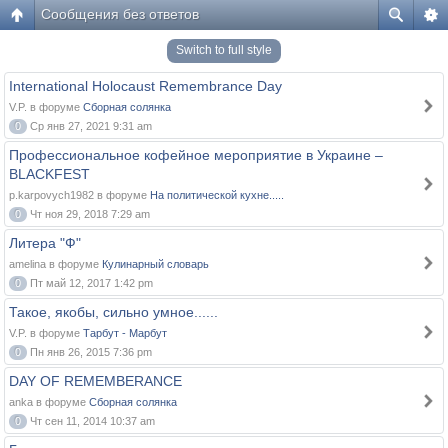
Сообщения без ответов
Switch to full style
International Holocaust Remembrance Day
V.P. в форуме
Сборная солянка
0
Ср янв 27, 2021 9:31 am
Профессиональное кофейное мероприятие в Украине –
BLACKFEST
p.karpovych1982 в форуме
На политической кухне.....
0
Чт ноя 29, 2018 7:29 am
Литера "Ф"
amelina в форуме
Кулинарный словарь
0
Пт май 12, 2017 1:42 pm
Такое, якобы, сильно умное......
V.P. в форуме
Тарбут - Марбут
0
Пн янв 26, 2015 7:36 pm
DAY OF REMEMBERANCE
anka в форуме
Сборная солянка
0
Чт сен 11, 2014 10:37 am