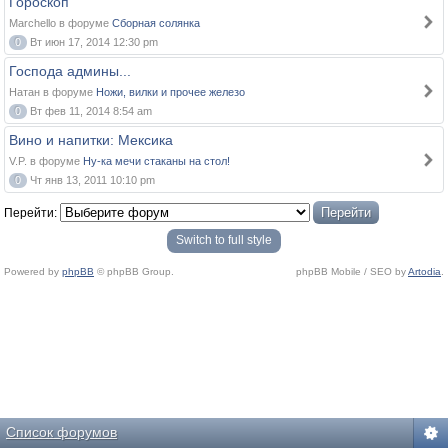
Гороскоп
Marchello в форуме
Сборная солянка
0
Вт июн 17, 2014 12:30 pm
Господа админы...
Натан в форуме
Ножи, вилки и прочее железо
0
Вт фев 11, 2014 8:54 am
Вино и напитки: Мексика
V.P. в форуме
Ну-ка мечи стаканы на стол!
0
Чт янв 13, 2011 10:10 pm
Перейти:
Switch to full style
Powered by
phpBB
© phpBB Group.
phpBB Mobile / SEO by
Artodia
.
Список форумов