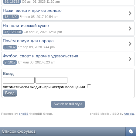
39, 16738
Сб авг 01, 2026 11:10 am
Ножи, вилки и прочее железо
18, 1300
Чт янв 05, 2017 10:54 am
На политической кухне.....
47, 125958
Сб авг 08, 2026 12:31 pm
Почём опиум для народа
6, 2032
Чт апр 09, 2020 3:44 pm
Футбол, спорт и прочие удовольствия
9, 1017
Вт май 30, 2023 6:23 am
Вход
Автоматически входить при каждом посещении
Switch to full style
Powered by
phpBB
© phpBB Group.
phpBB Mobile / SEO by
Artodia
.
Список форумов