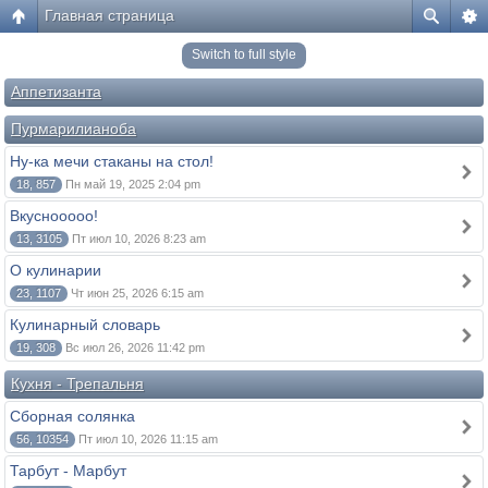
Главная страница
Switch to full style
Аппетизанта
Пурмарилианоба
Ну-ка мечи стаканы на стол!
18, 857
Пн май 19, 2025 2:04 pm
Вкуснооооо!
13, 3105
Пт июл 10, 2026 8:23 am
О кулинарии
23, 1107
Чт июн 25, 2026 6:15 am
Кулинарный словарь
19, 308
Вс июл 26, 2026 11:42 pm
Кухня - Трепальня
Сборная солянка
56, 10354
Пт июл 10, 2026 11:15 am
Тарбут - Марбут